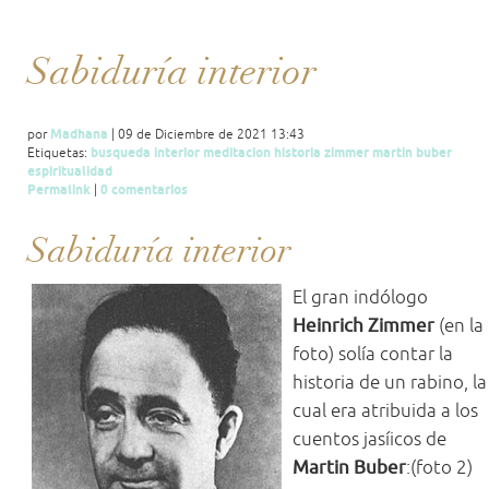
Sabiduría interior
Madhana
por
| 09 de Diciembre de 2021 13:43
busqueda
interior
meditacion
historia
zimmer
martin
buber
Etiquetas:
espiritualidad
Permalink
0 comentarios
|
Sabiduría interior
El gran indólogo
Heinrich Zimmer
(en la
foto) solía contar la
historia de un rabino, la
cual era atribuida a los
cuentos jasíicos de
Martin Buber
:(foto 2)