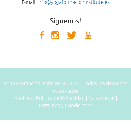
E-mail:
info@yogaformacioninstitute.es
Síguenos!
Yoga Formación Institute © 2026 - Todos los derechos
reservados
Cookies
|
Politica de Privacidad
|
Aviso Legal
|
Términos y Condiciones