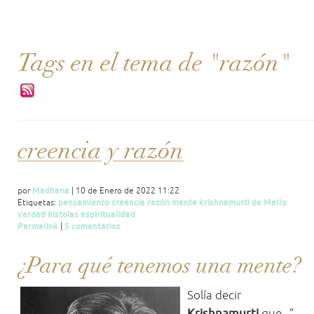
Tags en el tema de "razón"
creencia y razón
Madhana
por
| 10 de Enero de 2022 11:22
pensamiento
creencia
razón
mente
krishnamurti
de
Mello
Etiquetas:
verdad
histoias
espiritualidad
Permalink
5 comentarios
|
¿Para qué tenemos una mente?
Solía decir
Krishnamurti
que,
"