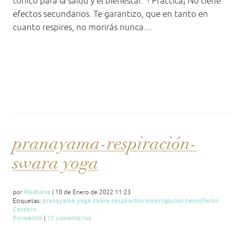
tónico para la salud y el bienestar. '! Practica¡ No tiene
efectos secundarios. Te garantizo, que en tanto en
cuanto respires, no morirás nunca....
pranayama-respiración-
swara yoga
Madhana
por
| 10 de Enero de 2022 11:23
pranayama
yoga
swara
respiración
investigacion
hemisferios
Etiquetas:
Cerebro
Permalink
17 comentarios
|