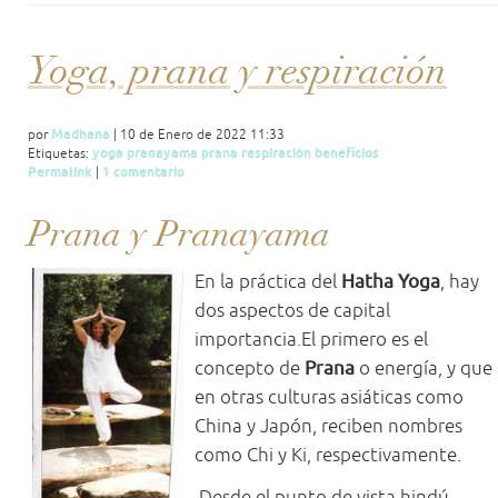
Yoga, prana y respiración
Madhana
por
| 10 de Enero de 2022 11:33
yoga
pranayama
prana
respiración
beneficios
Etiquetas:
Permalink
1 comentario
|
Prana y Pranayama
En la práctica del
Hatha Yoga
, hay
dos aspectos de capital
importancia.El primero es el
concepto de
Prana
o energía, y que
en otras culturas asiáticas como
China y Japón, reciben nombres
como Chi y Ki, respectivamente.
Desde el punto de vista hindú,