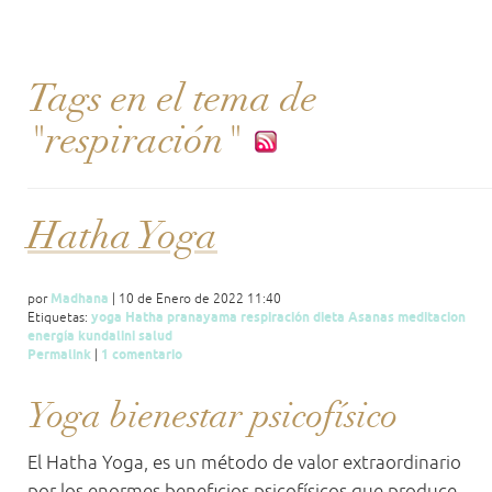
Tags en el tema de
"respiración"
Hatha Yoga
Madhana
por
| 10 de Enero de 2022 11:40
yoga
Hatha
pranayama
respiración
dieta
Asanas
meditacion
Etiquetas:
energía
kundalini
salud
Permalink
1 comentario
|
Yoga bienestar psicofísico
El Hatha Yoga, es un método de valor extraordinario
por los enormes beneficios psicofísicos que produce,